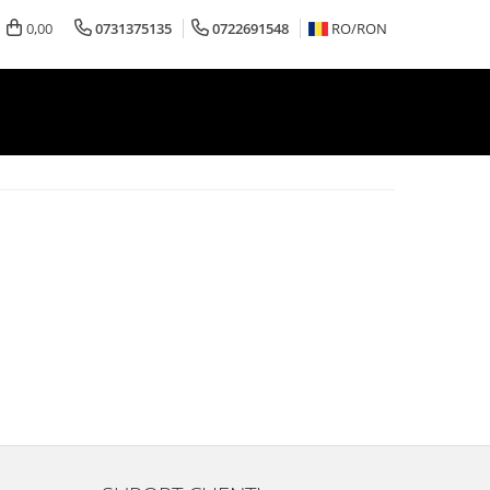
0,00
0731375135
0722691548
RO/
RON