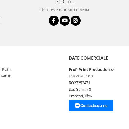
SOCIAL
Urmareste-ne in social media
DATE COMERCIALE
 Plata
Profi Print Production srl
e Retur
J23/2134/2010
RO27253471
Sos Garii nr 8
Branesti, Ilfov
Contacteaza-ne