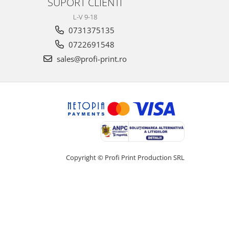
SUPORT CLIENTI
L-V 9-18
0731375135
0722691548
sales@profi-print.ro
Copyright © Profi Print Production SRL