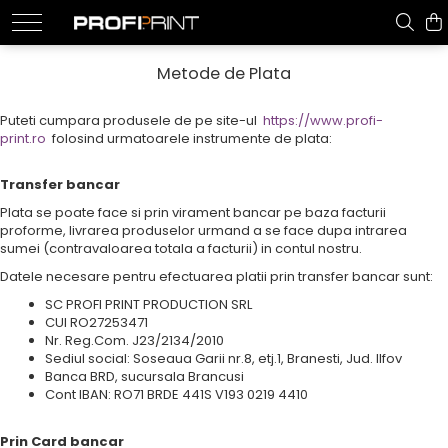
Print
Rafturi si Display uri
Sisteme afisaj
Produse la Comanda
Metode de Plata
Printuri de mari dimensiuni
Cosulet din nuiele
Corturi profesionale
Prelate camion/tir
Puteti cumpara produsele de pe site-ul
https://www.profi-
Autocolant PVC
Display uri Lemn
Accesorii
Prelata culisabila
print.ro
folosind urmatoarele instrumente de plata:
Autocolant perforat geamuri
Cort pliabil aluminiu
Prelata tir
Display dubla fata blackboard
Autocolant podea
Cort pliabil otel
Prelate basculanta
Transfer bancar
Display lemn cu rama si blackboard
tapet personalizat
Rame si sisteme afisaj aluminiu
Reparatii prelate camion/tir
Plata se poate face si prin virament bancar pe baza facturii
Display lemn cu tabla blackboard
proforme, livrarea produselor urmand a se face dupa intrarea
Backlite Film
Autocolant
Meniu coperta lemn
Banner up variabil
sumei (contravaloarea totala a facturii) in contul nostru.
Panza canvas
People Stopper Lemn
Caseta luminoasa textil
autoturisme
Datele necesare pentru efectuarea platii prin transfer bancar sunt:
Hartie
Tabla chalkboard
Click frame
Autoutilitare
Folie magnetica
SC PROFI PRINT PRODUCTION SRL
Rafturi metal
Cub aluminiu cu textil
Camioane/Tir
CUI RO27253471
Bannere simpla fata
Rama Aluminiu cu textil
Creatie si DTP
Cos sarma cu liner pet
Nr. Reg.Com. J23/2134/2010
Prelata
Roll-up banner
Sediul social: Soseaua Garii nr.8, etj.1, Branesti, Jud. Ilfov
Counter Display
Randari 3D
Mesh
Banca BRD, sucursala Brancusi
Textil up show
Parasit sarma cu header
Mobilier comercial
Cont IBAN: RO71 BRDE 441S V193 0219 4410
Backlite poliplan
Sisteme afisaj aluminium cu print
People stopper textil otel
Amenajare completa horeca
textil
Blockout banner
Stand metalic cu panou
Mobilier comercial iluminat
Prin Card bancar
plasa schela personalizabila