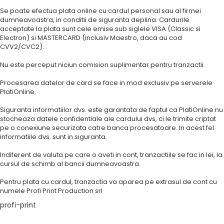
Desk textil forma pictura apa
Stand orizontal Ramoku
Scaune Metal
Se poate efectua plata online cu cardul personal sau al firmei
Printuri format mare rigid
Desk textil oval
Stand rotativ hexagonal
Model 3D
dumneavoastra, in conditii de siguranta deplina. Cardurile
Panou textil Cobra
Carton
acceptate la plata sunt cele emise sub siglele VISA (Classic si
Stand rotativ rectangular
Neon led flexibil
Electron) si MASTERCARD (inclusiv Maestro, daca au cod
Panou textil Snake
Acrylic glass
Stand Vertical Ramoku
CVV2/CVC2).
Rafturi si displayuri personalizate
Panou textil Top singular
APET
Stopper podea cu panou
People stopper windy
Bond
Semnalistica
Nu este perceput niciun comision suplimentar pentru tranzactii.
Suport sticle din sarma
Pop up textil concav
Hips
Standuri HDF
Casete luminoase
Procesarea datelor de card se face in mod exclusiv pe serverele
Pop UP textil curbat
PETG
Literevolumetrice iluminate
standuri carton
PlatiOnline.
Pop up textil drept
Placi rigide Foam
Counter Display
Siguranta informatiilor dvs. este garantata de faptul ca PlatiOnline nu
Pop up textil serpuit
Placi rigide PVC
Standuri injectie plastic
stocheaza datele confidentiale ale cardului dvs, ci le trimite criptat
Sistem textil angled
Polipropilena celulara
pe o conexiune securizata catre banca procesatoare. In acest fel
Stand plastic mic injectie
stand textil pt brosuri
Stadur
informatiile dvs. sunt in siguranta.
Stand plastic injectie
Sisteme de protectie a
Sticla,lemn si ceramica
Indiferent de valuta pe care o aveti in cont, tranzactiile se fac in lei, la
angajatilor - COVID
Cernela alba ,lac selectiv si primer
cursul de schimb al bancii dumneavoastra.
Sisteme de protectie
Cerneala alba
Display cu picior detasabil ECO PET
Pentru plata cu cardul, tranzactia va aparea pe extrasul de cont cu
Primer
numele Profi Print Production srl
Ecran protector cu picior de inox
Varnish
profi-print
Ecran protector cu picior de plexi
Cutting
Ecran protector detasabil
Autocolant cutting