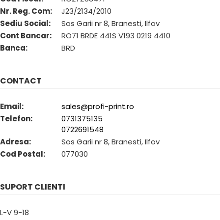
Sistem de protectie cu laterale
Nr. Reg. Com:
J23/2134/2010
Laminare
metalice
Sediu Social:
Sos Garii nr 8, Branesti, Ilfov
Laminare
Sisteme de agatat in tavan
Cont Bancar:
RO71 BRDE 441S V193 0219 4410
Textile
Viziere
Banca:
BRD
Steaguri
Textil satinat
Blockout textil soft
Accesorii
Textil universal
Steag lacrima
CONTACT
Poster display
Steag Vela
Mesh flag
Suport acryl counter desk
Email:
sales@profi-print.ro
Textile spandex
Magnetic Poster Holders
Telefon:
0731375135
Opaque textile
Rama magnetica
0722691548
Backlite textile
Suport Acryl counter "ANTI SHOCK"
Adresa:
Sos Garii nr 8, Branesti, Ilfov
Textile flag
Suport acryl counter Premium
Cod Postal:
077030
orice material textil
Suport counter Acryl Clasic
Suport vizual Glass-Look
Suporti etichete
SUPORT CLIENTI
Umbrele Terasa
Umbrela terasa 180cm
L-V 9-18