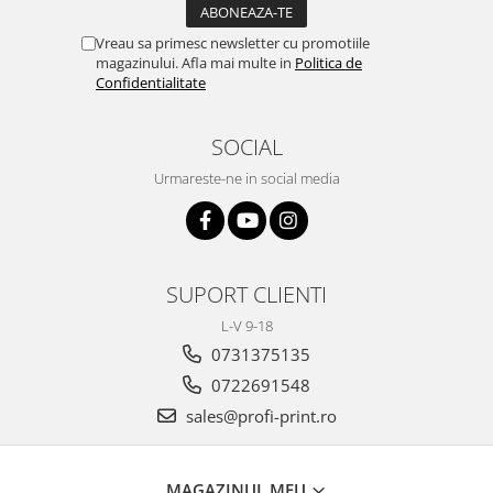
Vreau sa primesc newsletter cu promotiile
magazinului. Afla mai multe in
Politica de
Confidentialitate
SOCIAL
Urmareste-ne in social media
SUPORT CLIENTI
L-V 9-18
0731375135
0722691548
sales@profi-print.ro
MAGAZINUL MEU