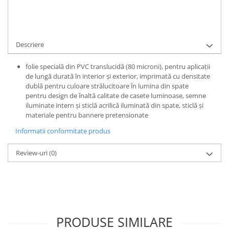
Suporti etichete
Cere informatii
Umbrele Terasa
Umbrela terasa 180cm
Descriere
folie specială din PVC translucidă (80 microni), pentru aplicații
de lungă durată în interior și exterior, imprimată cu densitate
dublă pentru culoare strălucitoare în lumina din spate
pentru design de înaltă calitate de casete luminoase, semne
iluminate intern și sticlă acrilică iluminată din spate, sticlă și
materiale pentru bannere pretensionate
Informatii conformitate produs
Review-uri
(0)
PRODUSE SIMILARE