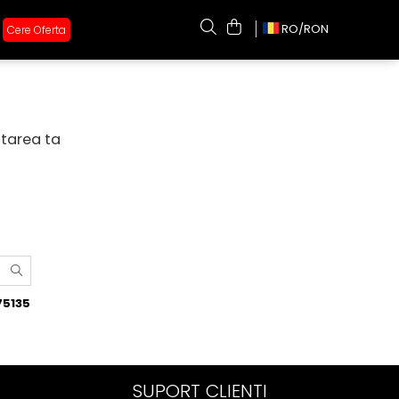
RO/
RON
Cere Oferta
utarea ta
75135
SUPORT CLIENTI