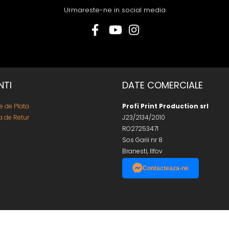
Urmareste-ne in social media
NTI
DATE COMERCIALE
 de Plata
Profi Print Production srl
ca de Retur
J23/2134/2010
RO27253471
Sos Garii nr 8
Branesti, Ilfov
Contacteaza-ne