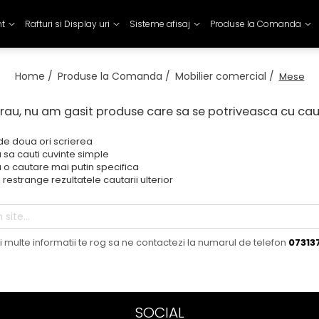
nt
Rafturi si Display uri
Sisteme afisaj
Produse la Comanda
Home /
Produse la Comanda /
Mobilier comercial /
Mese
rau, nu am gasit produse care sa se potriveasca cu ca
 de doua ori scrierea
 sa cauti cuvinte simple
 o cautare mai putin specifica
 restrange rezultatele cautarii ulterior
 multe informatii te rog sa ne contactezi la numarul de telefon
07313
SOCIAL