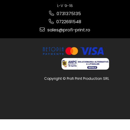
L-V 9-18
0731375135
0722691548
sales@profi-print.ro
Copyright © Profi Print Production SRL