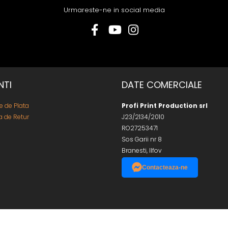
Urmareste-ne in social media
NTI
DATE COMERCIALE
 de Plata
Profi Print Production srl
ca de Retur
J23/2134/2010
RO27253471
Sos Garii nr 8
Branesti, Ilfov
Contacteaza-ne