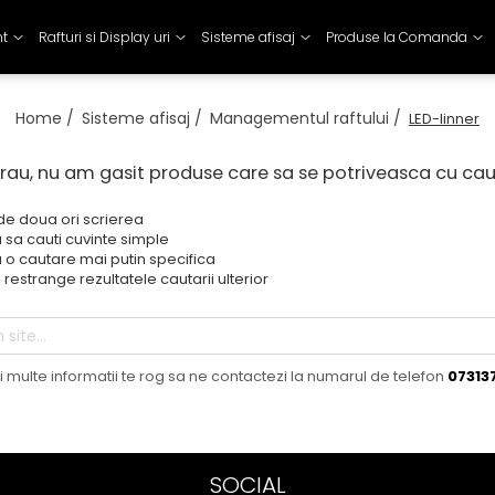
nt
Rafturi si Display uri
Sisteme afisaj
Produse la Comanda
Home /
Sisteme afisaj /
Managementul raftului /
LED-linner
rau, nu am gasit produse care sa se potriveasca cu ca
 de doua ori scrierea
 sa cauti cuvinte simple
 o cautare mai putin specifica
 restrange rezultatele cautarii ulterior
 multe informatii te rog sa ne contactezi la numarul de telefon
07313
SOCIAL