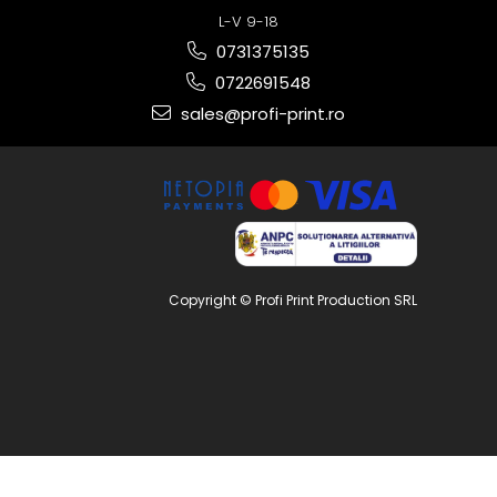
L-V 9-18
0731375135
0722691548
sales@profi-print.ro
Copyright © Profi Print Production SRL