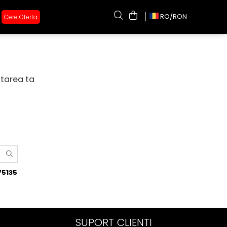
RO/
RON
Cere Oferta
utarea ta
75135
SUPORT CLIENTI