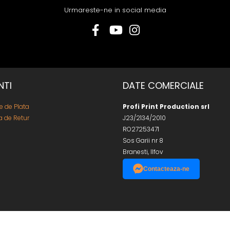
Urmareste-ne in social media
NTI
DATE COMERCIALE
 de Plata
Profi Print Production srl
ca de Retur
J23/2134/2010
RO27253471
Sos Garii nr 8
Branesti, Ilfov
Contacteaza-ne