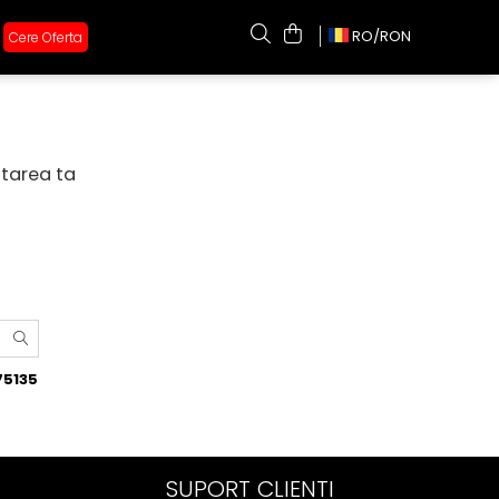
RO/
RON
Cere Oferta
utarea ta
75135
SUPORT CLIENTI