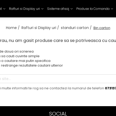
nt
Rafturi si Display uri
Sisteme afisaj
Produse la Comanda
Home /
Rafturi si Display uri /
standuri carton /
Bin carton
rau, nu am gasit produse care sa se potriveasca cu ca
 de doua ori scrierea
 sa cauti cuvinte simple
 o cautare mai putin specifica
 restrange rezultatele cautarii ulterior
 multe informatii te rog sa ne contactezi la numarul de telefon
07313
SOCIAL