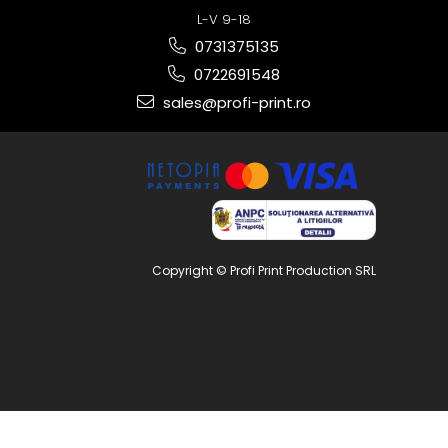
L-V 9-18
0731375135
0722691548
sales@profi-print.ro
Copyright © Profi Print Production SRL