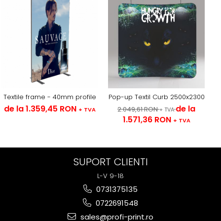
Textile frame - 40mm profile
Pop-up Textil Curb 2500x2300
de la 1.359,45 RON
de la
2.049,61 RON
+ TVA
+ TVA
1.571,36 RON
+ TVA
SUPORT CLIENTI
L-V 9-18
0731375135
0722691548
sales@profi-print.ro