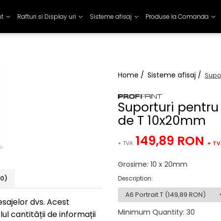
nt
Rafturi si Display uri
Sisteme afisaj
Produse la Comanda
Home /
Sisteme afisaj /
Supo
Suporturi pentr
de T 10x20mm
149,89 RON
+ TVA
+ TV
Grosime
:
10 x 20mm
(0)
Description
:
mesajelor dvs. Acest
Minimum Quantity
:
30
 cantității de informații