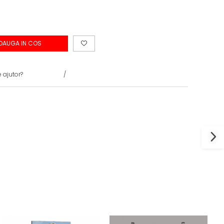
DAUGA IN COS
 ajutor?
0731375135
/
0722691548