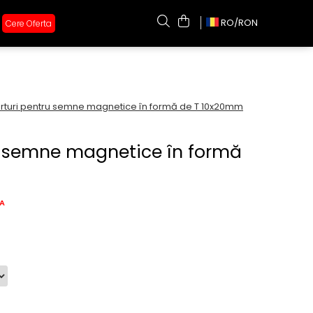
RO/
RON
Cere Oferta
rturi pentru semne magnetice în formă de T 10x20mm
u semne magnetice în formă
A