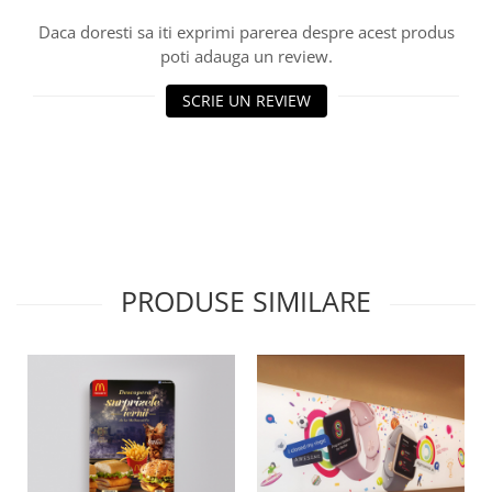
Suporti etichete
Daca doresti sa iti exprimi parerea despre acest produs
Umbrele Terasa
poti adauga un review.
Umbrela terasa 180cm
SCRIE UN REVIEW
PRODUSE SIMILARE