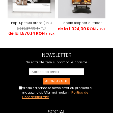
Pop-up textil drept-( in 3
People stopper outdoor
variante)
sistem cu arcuri -textil
2.095,27 RON
de la 1.024,00 RON
de
+ TVA
+ TVA
de la 1.570,14 RON
+ TVA
NEWSLETTER
Nu rata ofertele si promotiile noastre
Vreau sa primesc newsletter cu promotiile
magazinului. Afla mai multe in
Politica de
Confidentialitate
SOCIAL