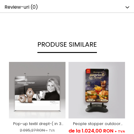
Review-uri
(0)
PRODUSE SIMILARE
Pop-up textil drept-( in 3
People stopper outdoor
variante)
sistem cu arcuri -textil
2.095,27 RON
de la 1.024,00 RON
de
+ TVA
+ TVA