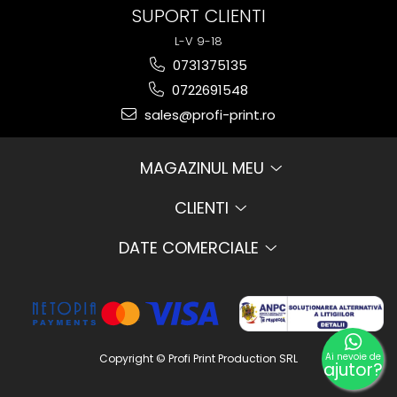
SUPORT CLIENTI
L-V 9-18
0731375135
0722691548
sales@profi-print.ro
MAGAZINUL MEU
CLIENTI
DATE COMERCIALE
Ai nevoie de
Copyright © Profi Print Production SRL
ajutor?