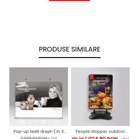
PRODUSE SIMILARE
Pop-up textil drept-( in 3
People stopper outdoor
variante)
sistem cu arcuri -textil
2.096,90 RON
de la 1.024,80 RON
de
+ TVA