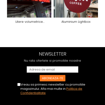
Litere volumetrice
Aluminium Lightbox
iluminated
d
NEWSLETTER
Nu rata ofertele si promotiile noastre
Vreau sa primesc newsletter cu promotiile
magazinului. Afla mai multe in
Politica de
Confidentialitate