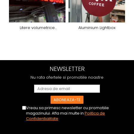
Litere volumetrice
Aluminium Lightbox
iluminated
d
NEWSLETTER
Nu rata ofertele si promotiile noastre
Vreau sa primesc newsletter cu promotiile
magazinului. Afla mai multe in
Politica de
Confidentialitate